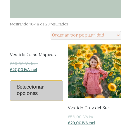
Ordenado
Mostrando 10–18 de 20 resultados
por
popularidad
Vestido Calas Mágicas
€
60,00
IVA Incl
€
27,00
IVA Incl
Este
producto
Seleccionar
tiene
opciones
múltiples
variantes.
Vestido Cruz del Sur
Las
€
58,00
IVA Incl
opciones
€
29,00
IVA Incl
se