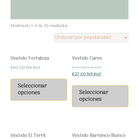
Ordenado
Mostrando 1–9 de 20 resultados
por
popularidad
Vestido Fortaleza
Vestido Cares
€
60,00
IVA Incl
€
60,00
IVA Incl
€
27,00
IVA Incl
Este
Este
producto
Seleccionar
prod
tiene
Seleccionar
opciones
tiene
múltiples
opciones
múlt
variantes.
varia
Las
Las
opciones
opci
se
se
Vestido El Terril
Vestido Barranco Blanco
pueden