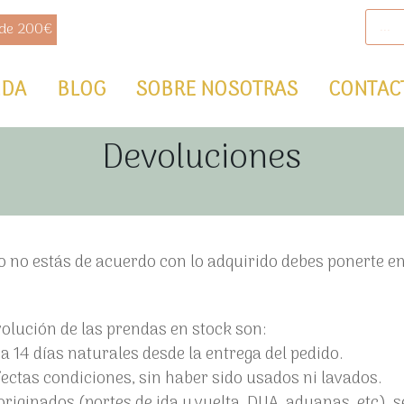
B
Ú
 de 200€
S
Q
U
E
D
NDA
BLOG
SOBRE NOSOTRAS
CONTAC
A
D
E
P
Devoluciones
R
O
D
U
C
T
O
S
o no estás de acuerdo con lo adquirido debes ponerte e
olución de las prendas en stock son:
a 14 días naturales desde la entrega del pedido.
fectas condiciones, sin haber sido usados ni lavados.
originados (portes de ida y vuelta, DUA, aduanas, etc), s