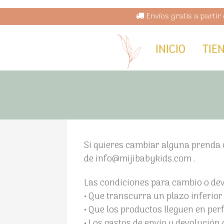
Envíos gratis a partir
INICIO
TIE
Si quieres cambiar alguna prenda 
de info@mijibabykids.com .
Las condiciones para cambio o dev
• Que transcurra un plazo inferior 
• Que los productos lleguen en per
• Los gastos de envío y devolución 