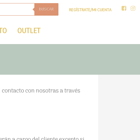
BUSCAR
REGÍSTRATE/MI CUENTA
TO
OUTLET
n contacto con nosotras a través
erán a cargo del cliente excepto si