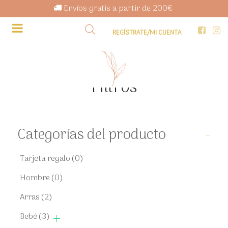
Envíos gratis a partir de 200€
REGÍSTRATE/MI CUENTA
Filtros
Categorías del producto
-
Tarjeta regalo
(0)
Hombre
(0)
Arras
(2)
Bebé
(3)