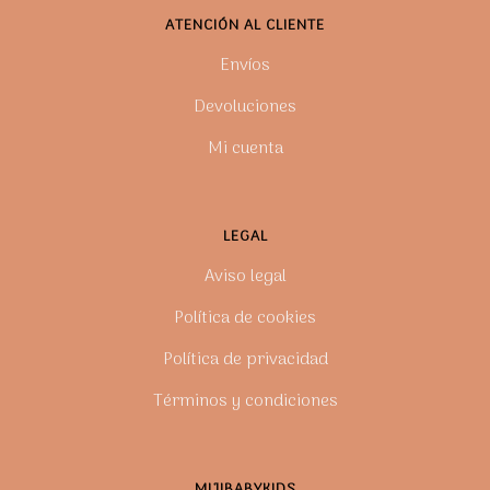
la
ATENCIÓN AL CLIENTE
página
Envíos
de
producto
Devoluciones
Mi cuenta
LEGAL
Aviso legal
Política de cookies
Política de privacidad
Términos y condiciones
MIJIBABYKIDS