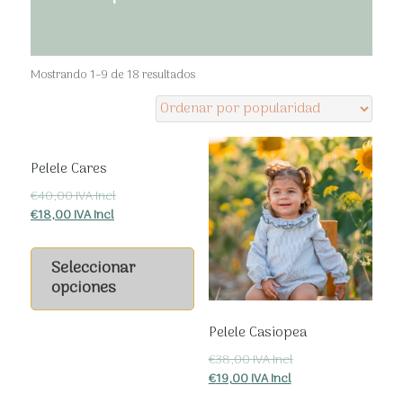
Ordenado
Mostrando 1–9 de 18 resultados
por
popularidad
Pelele Cares
€
40,00
IVA Incl
€
18,00
IVA Incl
Este
producto
Seleccionar
tiene
opciones
múltiples
variantes.
Pelele Casiopea
Las
€
38,00
IVA Incl
opciones
€
19,00
IVA Incl
se