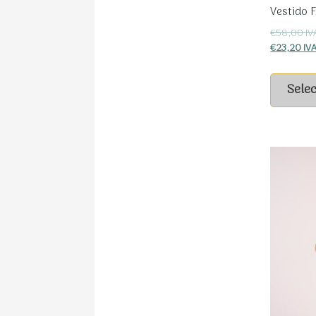
Vestido F
€
58,00
IV
€
23,20
IVA
Sele