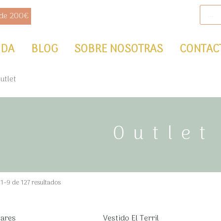
B
Ú
 de 200€
S
Q
U
E
D
NDA
BLOG
SOBRE NOSOTRAS
CONTAC
A
D
E
P
R
utlet
O
D
U
C
T
O
S
Outlet
Ordenado
1–9 de 127 resultados
por
popularidad
Cares
Vestido El Terril